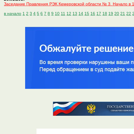
Заседание Правления РЭК Кемеровской области № 3. Начало в 1
в начало
1
2
3
4
5
6
7
8
9
10
11
12
13
14
15
16
17
18
19
20
21
22