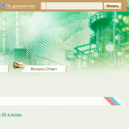
По документам
Вопрос-Ответ
5
46
в конец