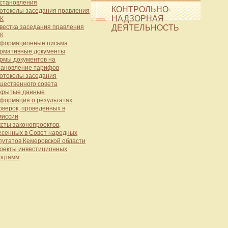
становления
КОНТРОЛЬНО-
отоколы заседания правления
НАДЗОРНАЯ
К
вестка заседания правления
ДЕЯТЕЛЬНОСТЬ
К
формационные письма
рмативные документы
рмы документов на
тановление тарифов
отоколы заседания
щественного совета
крытые данные
формация о результатах
оверок, проведенных в
миссии
ксты законопроектов,
есенных в Совет народных
путатов Кемеровской области
оекты инвестиционных
ограмм