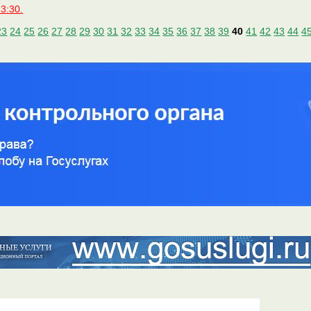
3:30.
23
24
25
26
27
28
29
30
31
32
33
34
35
36
37
38
39
40
41
42
43
44
4