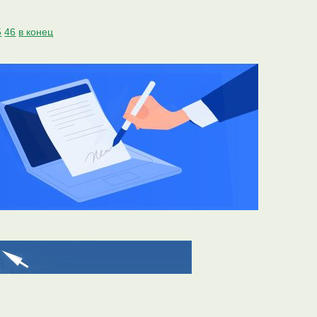
5
46
в конец