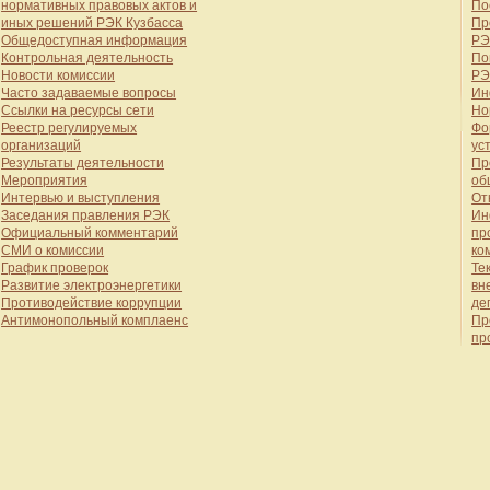
нормативных правовых актов и
По
иных решений РЭК Кузбасса
Пр
Общедоступная информация
РЭ
Контрольная деятельность
По
Новости комиссии
РЭ
Часто задаваемые вопросы
Ин
Ссылки на ресурсы сети
Но
Реестр регулируемых
Фо
организаций
ус
Результаты деятельности
Пр
Мероприятия
об
Интервью и выступления
От
Заседания правления РЭК
Ин
Официальный комментарий
пр
СМИ о комиссии
ко
График проверок
Те
Развитие электроэнергетики
вн
Противодействие коррупции
де
Антимонопольный комплаенс
Пр
пр