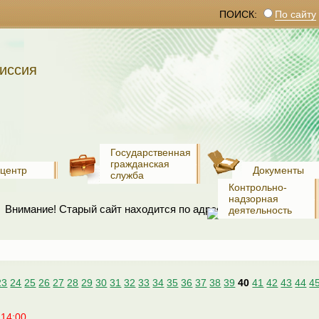
ПОИСК:
По сайту
иссия
Государственная
гражданская
-центр
Документы
служба
Контрольно-
надзорная
Внимание! Старый сайт находится по адресу:
www.old.recko.ru
деятельность
23
24
25
26
27
28
29
30
31
32
33
34
35
36
37
38
39
40
41
42
43
44
4
14:00.