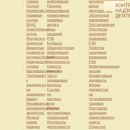
товары
информация
регулируемых
КОНТ
(услуги)
Порядок
видов
НАДЗ
Нормативно-
обжалования
деятельности
правовая
нормативных
Экспертные
ДЕЯТ
основа
правовых
заключения
ЕИАС
актов и
Постановления
Электронные
иных
Протоколы
услуги
решений
заседания
Результаты
РЭК
правления
конкурсов
Кузбасса
РЭК
Вакантные
Общедоступная
Повестка
должности
информация
заседания
государственной
Контрольная
правления
гражданской
деятельность
РЭК
службы
Новости
Информационные
Квалификационные
комиссии
письма
требования
Часто
Нормативные
к
задаваемые
документы
кандидатам
вопросы
Формы
на
Ссылки
документов
замещение
на
на
вакант
ресурсы
установление
Независимая
сети
тарифов
антикоррупционная
Реестр
Протоколы
экспертиза
регулируемых
заседания
Личный
организаций
общественного
прием
Результаты
совета
граждан
деятельности
Открытые