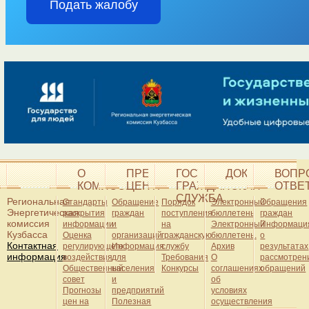
О
ПРЕСС-
ГОСУДАРСТВЕННАЯ
ДОКУМЕНТЫ
ВОПР
КОМИССИИ
ЦЕНТР
ГРАЖДАНСКАЯ
ОТВЕ
СЛУЖБА
Региональная
Стандарты
Обращение
Порядок
Электронный
Обращения
Энергетическая
раскрытия
граждан
поступления
бюллетень
граждан
комиссия
информации
и
на
Электронный
Информаци
Кузбасса
Оценка
организаций
гражданскую
бюллетень.
о
Контактная
регулирующего
Информация
службу
Архив
результатах
информация
воздействия
для
Требования
О
рассмотрен
Общественный
населения
Конкурсы
соглашениях
обращений
совет
и
об
Прогнозы
предприятий
условиях
цен на
Полезная
осуществления