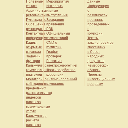
Полезные
Мероприятия
данные
ссылки
Интервью
Информация
Административные
и
о
регламенты
выступления
результатах
Руководство
Заседания
проверок,
Обращение
правления
проведенных
руководителя
РЭК
в
Контактная
Официальный
комиссии
информация
комментарий
Тексты
Кадры,
СМИ о
законопроектов,
открытые
комиссии
внесенных
вакансии
График
в Совет
Задачи и
проверок
народных
функции
Развитие
депутатов
Калькулятор
электроэнергетики
Кемеровской
коммунальных
Противодействие
области
платежей
коррупции
Проекты
Мониторинг
Антимонопольный
инвестиционных
соблюдения
комплаенс
программ
предельных
(максимальных)
индексов
платы за
коммунальные
услуги
Калькулятор
расчёта
платы за