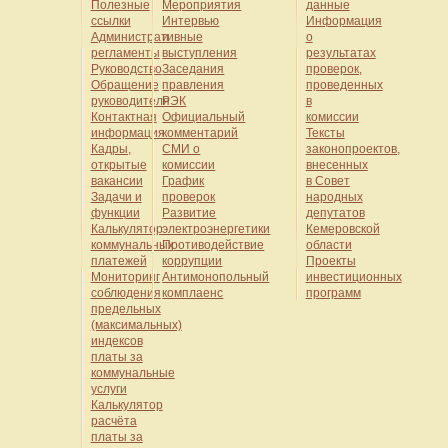
Полезные
Мероприятия
данные
ссылки
Интервью
Информация
Административные
и
о
регламенты
выступления
результатах
Руководство
Заседания
проверок,
Обращение
правления
проведенных
руководителя
РЭК
в
Контактная
Официальный
комиссии
информация
комментарий
Тексты
Кадры,
СМИ о
законопроектов,
открытые
комиссии
внесенных
вакансии
График
в Совет
Задачи и
проверок
народных
функции
Развитие
депутатов
Калькулятор
электроэнергетики
Кемеровской
коммунальных
Противодействие
области
платежей
коррупции
Проекты
Мониторинг
Антимонопольный
инвестиционных
соблюдения
комплаенс
программ
предельных
(максимальных)
индексов
платы за
коммунальные
услуги
Калькулятор
расчёта
платы за