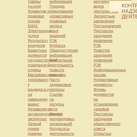
товары
информация
регулируемых
КОНТ
(услуги)
Порядок
видов
НАДЗ
Нормативно-
обжалования
деятельности
правовая
нормативных
Экспертные
ДЕЯТ
основа
правовых
заключения
ЕИАС
актов и
Постановления
Электронные
иных
Протоколы
услуги
решений
заседания
Результаты
РЭК
правления
конкурсов
Кузбасса
РЭК
Вакантные
Общедоступная
Повестка
должности
информация
заседания
государственной
Контрольная
правления
гражданской
деятельность
РЭК
службы
Новости
Информационные
Квалификационные
комиссии
письма
требования
Часто
Нормативные
к
задаваемые
документы
кандидатам
вопросы
Формы
на
Ссылки
документов
замещение
на
на
вакант
ресурсы
установление
Независимая
сети
тарифов
антикоррупционная
Реестр
Протоколы
экспертиза
регулируемых
заседания
Личный
организаций
общественного
прием
Результаты
совета
граждан
деятельности
Открытые