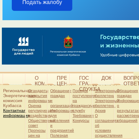
О
ПРЕСС-
ГОСУДАРСТВЕННАЯ
ДОКУМЕНТЫ
ВОПР
КОМИССИИ
ЦЕНТР
ГРАЖДАНСКАЯ
ОТВЕ
СЛУЖБА
Региональная
Стандарты
Обращение
Порядок
Электронный
Обращения
Энергетическая
раскрытия
граждан
поступления
бюллетень
граждан
комиссия
информации
и
на
Электронный
Информаци
Кузбасса
Оценка
организаций
гражданскую
бюллетень.
о
Контактная
регулирующего
Информация
службу
Архив
результатах
информация
воздействия
для
Требования
О
рассмотрен
Общественный
населения
Конкурсы
соглашениях
обращений
совет
и
об
Прогнозы
предприятий
условиях
цен на
Полезная
осуществления