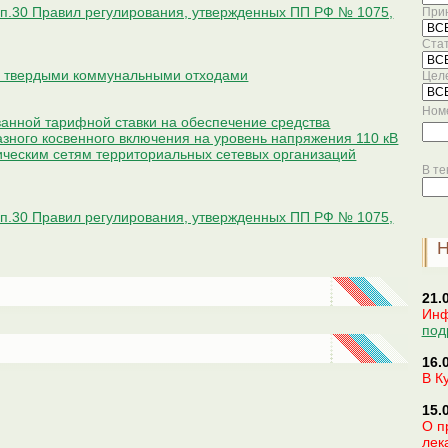
с п.30 Правил регулирования, утвержденных ПП РФ № 1075,
Прин
Стат
 с твердыми коммунальными отходами
Целе
Ном
ванной тарифной ставки на обеспечение средства
азного косвенного включения на уровень напряжения 110 кВ
рическим сетям территориальных сетевых организаций
В те
с п.30 Правил регулирования, утвержденных ПП РФ № 1075,
21.
Инф
под
16.
В К
15.
О п
лек