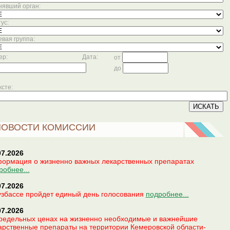
явший орган:
ус:
вая группа:
ер:
Дата:
от
до
ксте:
НОВОСТИ КОМИССИИ
07.2026
ормация о жизненно важных лекарственных препаратах
робнее...
07.2026
узбассе пройдет единый день голосования
подробнее...
07.2026
редельных ценах на жизненно необходимые и важнейшие
арственные препараты на территории Кемеровской области-