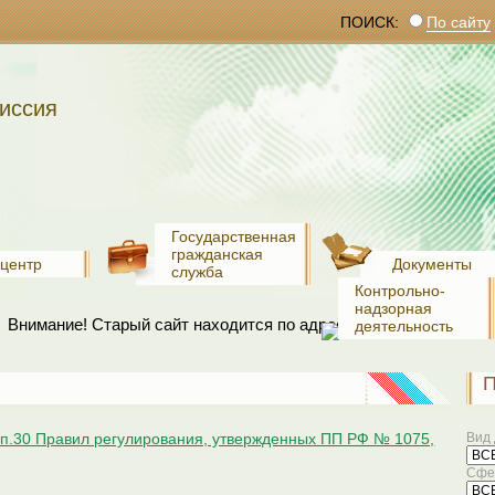
ПОИСК:
По сайту
иссия
Государственная
гражданская
-центр
Документы
служба
Контрольно-
надзорная
Внимание! Старый сайт находится по адресу:
www.old.recko.ru
деятельность
с п.30 Правил регулирования, утвержденных ПП РФ № 1075,
Вид 
Сфер