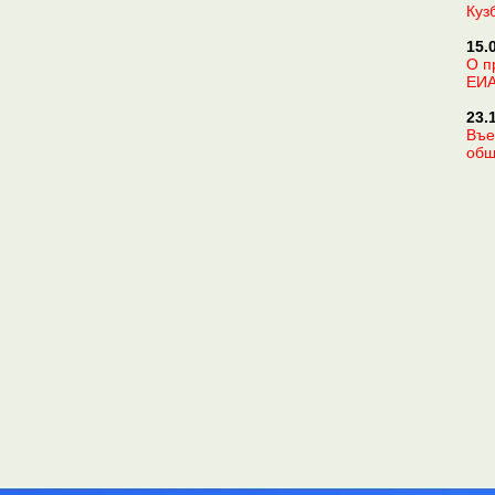
Куз
15.
О п
ЕИ
23.
Въе
общ