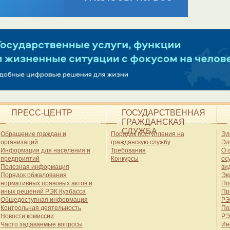
ПРЕСС-ЦЕНТР
ГОСУДАРСТВЕННАЯ
ГРАЖДАНСКАЯ
СЛУЖБА
Обращение граждан и
Порядок поступления на
Эл
организаций
гражданскую службу
Эл
Информация для населения и
Требования
О 
предприятий
Конкурсы
ос
Полезная информация
ви
Порядок обжалования
Эк
нормативных правовых актов и
По
иных решений РЭК Кузбасса
Пр
Общедоступная информация
РЭ
Контрольная деятельность
По
Новости комиссии
РЭ
Часто задаваемые вопросы
Ин