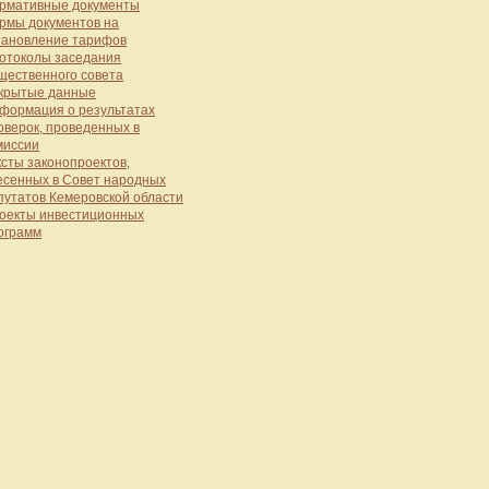
рмативные документы
рмы документов на
тановление тарифов
отоколы заседания
щественного совета
крытые данные
формация о результатах
оверок, проведенных в
миссии
ксты законопроектов,
есенных в Совет народных
путатов Кемеровской области
оекты инвестиционных
ограмм