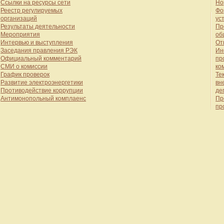
Ссылки на ресурсы сети
Но
Реестр регулируемых
Фо
организаций
ус
Результаты деятельности
Пр
Мероприятия
об
Интервью и выступления
От
Заседания правления РЭК
Ин
Официальный комментарий
пр
СМИ о комиссии
ко
График проверок
Те
Развитие электроэнергетики
вн
Противодействие коррупции
де
Антимонопольный комплаенс
Пр
пр