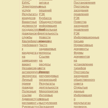
ЕИАС
актов и
Постановления
Электронные
иных
Протоколы
услуги
решений
заседания
Результаты
РЭК
правления
конкурсов
Кузбасса
РЭК
Вакантные
Общедоступная
Повестка
должности
информация
заседания
государственной
Контрольная
правления
гражданской
деятельность
РЭК
службы
Новости
Информационные
Квалификационные
комиссии
письма
требования
Часто
Нормативные
к
задаваемые
документы
кандидатам
вопросы
Формы
на
Ссылки
документов
замещение
на
на
вакант
ресурсы
установление
Независимая
сети
тарифов
антикоррупционная
Реестр
Протоколы
экспертиза
регулируемых
заседания
Личный
организаций
общественного
прием
Результаты
совета
граждан
деятельности
Открытые
Полезные
Мероприятия
данные
ссылки
Интервью
Информация
Административные
и
о
регламенты
выступления
результатах
Руководство
Заседания
проверок,