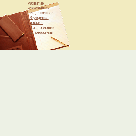
Развитие
конкуренции
Общественное
обсуждение
проектов
постановлений,
распоряжений