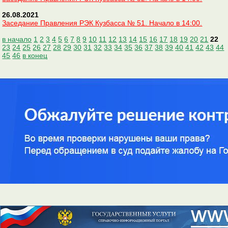
26.08.2021
Заседание Правления РЭК Кузбасса № 51. Начало в 14:00.
в начало
1
2
3
4
5
6
7
8
9
10
11
12
13
14
15
16
17
18
19
20
21
22
23
24
25
26
27
28
29
30
31
32
33
34
35
36
37
38
39
40
41
42
43
44
45
46
в конец