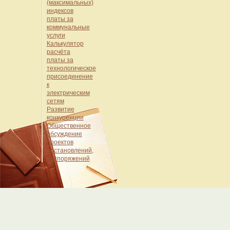
(максимальных)
индексов
платы за
коммунальные
услуги
Калькулятор
расчёта
платы за
технологическое
присоединение
к
электрическим
сетям
Развитие
конкуренции
Общественное
обсуждение
проектов
постановлений,
распоряжений