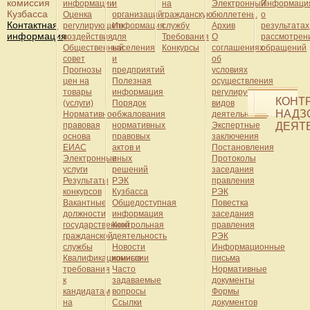
комиссия
информации
и
на
Электронный
Информаци
Кузбасса
Оценка
организаций
гражданскую
бюллетень.
о
Контактная
регулирующего
Информация
службу
Архив
результатах
информация
воздействия
для
Требования
О
рассмотрен
Общественный
населения
Конкурсы
соглашениях
обращений
совет
и
об
Прогнозы
предприятий
условиях
цен на
Полезная
осуществления
товары
информация
регулируемых
КОНТ
(услуги)
Порядок
видов
НАДЗ
Нормативно-
обжалования
деятельности
правовая
нормативных
Экспертные
ДЕЯТ
основа
правовых
заключения
ЕИАС
актов и
Постановления
Электронные
иных
Протоколы
услуги
решений
заседания
Результаты
РЭК
правления
конкурсов
Кузбасса
РЭК
Вакантные
Общедоступная
Повестка
должности
информация
заседания
государственной
Контрольная
правления
гражданской
деятельность
РЭК
службы
Новости
Информационные
Квалификационные
комиссии
письма
требования
Часто
Нормативные
к
задаваемые
документы
кандидатам
вопросы
Формы
на
Ссылки
документов