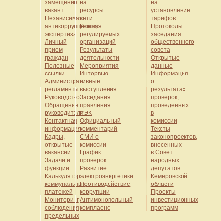
замещение
на
на
вакант
ресурсы
установление
Независимая
сети
тарифов
антикоррупционная
Реестр
Протоколы
экспертиза
регулируемых
заседания
Личный
организаций
общественного
прием
Результаты
совета
граждан
деятельности
Открытые
Полезные
Мероприятия
данные
ссылки
Интервью
Информация
Административные
и
о
регламенты
выступления
результатах
Руководство
Заседания
проверок,
Обращение
правления
проведенных
руководителя
РЭК
в
Контактная
Официальный
комиссии
информация
комментарий
Тексты
Кадры,
СМИ о
законопроектов,
открытые
комиссии
внесенных
вакансии
График
в Совет
Задачи и
проверок
народных
функции
Развитие
депутатов
Калькулятор
электроэнергетики
Кемеровской
коммунальных
Противодействие
области
платежей
коррупции
Проекты
Мониторинг
Антимонопольный
инвестиционных
соблюдения
комплаенс
программ
предельных