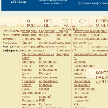
О
ПРЕСС-
ГОСУДАРСТВЕННАЯ
ДОКУМЕНТЫ
ВОПР
КОМИССИИ
ЦЕНТР
ГРАЖДАНСКАЯ
ОТВЕ
СЛУЖБА
Региональная
Стандарты
Обращение
Порядок
Электронный
Обращения
Энергетическая
раскрытия
граждан
поступления
бюллетень
граждан
комиссия
информации
и
на
Электронный
Информаци
Кузбасса
Оценка
организаций
гражданскую
бюллетень.
о
Контактная
регулирующего
Информация
службу
Архив
результатах
информация
воздействия
для
Требования
О
рассмотрен
Общественный
населения
Конкурсы
соглашениях
обращений
совет
и
об
Прогнозы
предприятий
условиях
цен на
Полезная
осуществления
товары
информация
регулируемых
КОНТ
(услуги)
Порядок
видов
НАДЗ
Нормативно-
обжалования
деятельности
правовая
нормативных
Экспертные
ДЕЯТ
основа
правовых
заключения
ЕИАС
актов и
Постановления
Электронные
иных
Протоколы
услуги
решений
заседания
Результаты
РЭК
правления
конкурсов
Кузбасса
РЭК