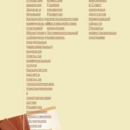
открытые
комиссии
внесенных
вакансии
График
в Совет
Задачи и
проверок
народных
функции
Развитие
депутатов
Калькулятор
электроэнергетики
Кемеровской
коммунальных
Противодействие
области
платежей
коррупции
Проекты
Мониторинг
Антимонопольный
инвестиционных
соблюдения
комплаенс
программ
предельных
(максимальных)
индексов
платы за
коммунальные
услуги
Калькулятор
расчёта
платы за
технологическое
присоединение
к
электрическим
сетям
Развитие
конкуренции
Общественное
обсуждение
проектов