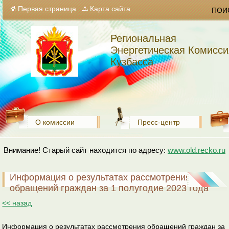
Первая страница
Карта сайта
ПОИ
Региональная
Энергетическая Комисси
Кузбасса
О комиссии
Пресс-центр
Внимание! Старый сайт находится по адресу:
www.old.recko.ru
Информация о результатах рассмотрения
обращений граждан за 1 полугодие 2023 года
<< назад
Информация о результатах рассмотрения обращений граждан за