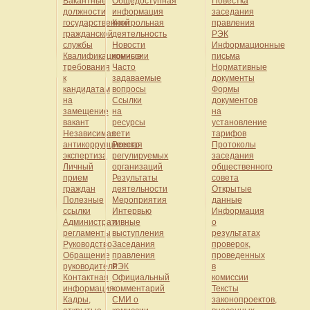
Вакантные
Общедоступная
Повестка
должности
информация
заседания
государственной
Контрольная
правления
гражданской
деятельность
РЭК
службы
Новости
Информационные
Квалификационные
комиссии
письма
требования
Часто
Нормативные
к
задаваемые
документы
кандидатам
вопросы
Формы
на
Ссылки
документов
замещение
на
на
вакант
ресурсы
установление
Независимая
сети
тарифов
антикоррупционная
Реестр
Протоколы
экспертиза
регулируемых
заседания
Личный
организаций
общественного
прием
Результаты
совета
граждан
деятельности
Открытые
Полезные
Мероприятия
данные
ссылки
Интервью
Информация
Административные
и
о
регламенты
выступления
результатах
Руководство
Заседания
проверок,
Обращение
правления
проведенных
руководителя
РЭК
в
Контактная
Официальный
комиссии
информация
комментарий
Тексты
Кадры,
СМИ о
законопроектов,