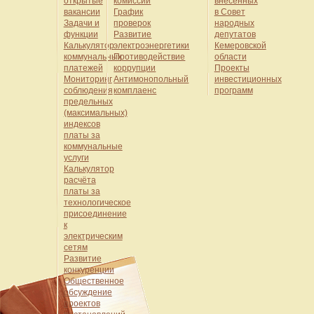
открытые
комиссии
внесенных
вакансии
График
в Совет
Задачи и
проверок
народных
функции
Развитие
депутатов
Калькулятор
электроэнергетики
Кемеровской
коммунальных
Противодействие
области
платежей
коррупции
Проекты
Мониторинг
Антимонопольный
инвестиционных
соблюдения
комплаенс
программ
предельных
(максимальных)
индексов
платы за
коммунальные
услуги
Калькулятор
расчёта
платы за
технологическое
присоединение
к
электрическим
сетям
Развитие
конкуренции
Общественное
обсуждение
проектов