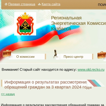
Первая страница
Карта сайта
ПОИ
Региональная
Энергетическая Комисси
Кузбасса
О комиссии
Пресс-центр
Внимание! Старый сайт находится по адресу:
www.old.recko.ru
Информация о результатах рассмотрения
обращений граждан за 3 квартал 2024 года
<< назад
Информация о результатах рассмотрения обращений граждан за