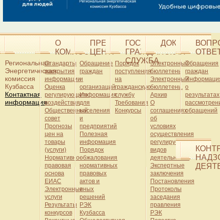
О
ПРЕСС-
ГОСУДАРСТВЕННАЯ
ДОКУМЕНТЫ
ВОПР
КОМИССИИ
ЦЕНТР
ГРАЖДАНСКАЯ
ОТВЕ
СЛУЖБА
Региональная
Стандарты
Обращение
Порядок
Электронный
Обращения
Энергетическая
раскрытия
граждан
поступления
бюллетень
граждан
комиссия
информации
и
на
Электронный
Информаци
Кузбасса
Оценка
организаций
гражданскую
бюллетень.
о
Контактная
регулирующего
Информация
службу
Архив
результатах
информация
воздействия
для
Требования
О
рассмотрен
Общественный
населения
Конкурсы
соглашениях
обращений
совет
и
об
Прогнозы
предприятий
условиях
цен на
Полезная
осуществления
товары
информация
регулируемых
КОНТ
(услуги)
Порядок
видов
НАДЗ
Нормативно-
обжалования
деятельности
правовая
нормативных
Экспертные
ДЕЯТ
основа
правовых
заключения
ЕИАС
актов и
Постановления
Электронные
иных
Протоколы
услуги
решений
заседания
Результаты
РЭК
правления
конкурсов
Кузбасса
РЭК