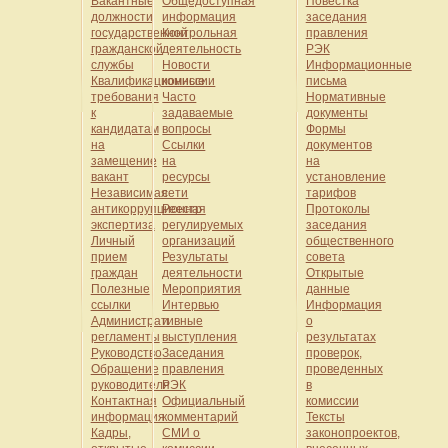
Вакантные
Общедоступная
Повестка
должности
информация
заседания
государственной
Контрольная
правления
гражданской
деятельность
РЭК
службы
Новости
Информационные
Квалификационные
комиссии
письма
требования
Часто
Нормативные
к
задаваемые
документы
кандидатам
вопросы
Формы
на
Ссылки
документов
замещение
на
на
вакант
ресурсы
установление
Независимая
сети
тарифов
антикоррупционная
Реестр
Протоколы
экспертиза
регулируемых
заседания
Личный
организаций
общественного
прием
Результаты
совета
граждан
деятельности
Открытые
Полезные
Мероприятия
данные
ссылки
Интервью
Информация
Административные
и
о
регламенты
выступления
результатах
Руководство
Заседания
проверок,
Обращение
правления
проведенных
руководителя
РЭК
в
Контактная
Официальный
комиссии
информация
комментарий
Тексты
Кадры,
СМИ о
законопроектов,