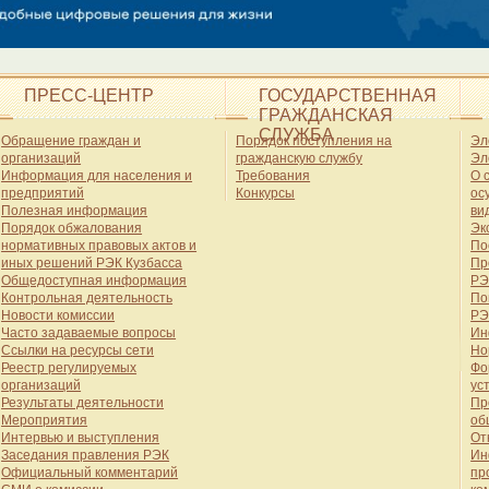
ПРЕСС-ЦЕНТР
ГОСУДАРСТВЕННАЯ
ГРАЖДАНСКАЯ
СЛУЖБА
Обращение граждан и
Порядок поступления на
Эл
организаций
гражданскую службу
Эл
Информация для населения и
Требования
О 
предприятий
Конкурсы
ос
Полезная информация
ви
Порядок обжалования
Эк
нормативных правовых актов и
По
иных решений РЭК Кузбасса
Пр
Общедоступная информация
РЭ
Контрольная деятельность
По
Новости комиссии
РЭ
Часто задаваемые вопросы
Ин
Ссылки на ресурсы сети
Но
Реестр регулируемых
Фо
организаций
ус
Результаты деятельности
Пр
Мероприятия
об
Интервью и выступления
От
Заседания правления РЭК
Ин
Официальный комментарий
пр