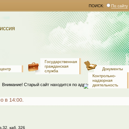
ПОИСК:
По сайту
иссия
Государственная
гражданская
-центр
Документы
служба
Контрольно-
надзорная
Внимание! Старый сайт находится по адресу:
www.old.recko.ru
деятельность
 в 14:00.
д.32, каб. 326