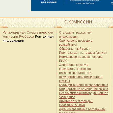
О КОМИССИИ
Региональная Энергетическая
Стандарты раскрытия
комиссия Кузбасса
Контактная
информации
информация
Оценка регулирующего
воздействия
Общественный совет
Прогнозы цен на товары (услуги)
Нормативно-правовая основа
ЕИАС
Электронные услуги
Результаты конкурсов
Вакантные должности
государственной гражданской
службы
Квалификационные требования к
кандидатам на замещение вакант
Независимая антикоррупционная
экспертиза
Личный прием граждан
Полезные ссылки
Административные регламенты