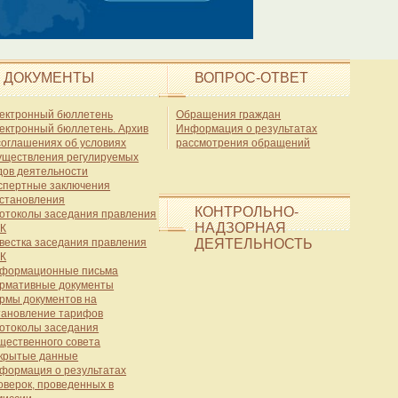
ДОКУМЕНТЫ
ВОПРОС-ОТВЕТ
ектронный бюллетень
Обращения граждан
ектронный бюллетень. Архив
Информация о результатах
соглашениях об условиях
рассмотрения обращений
уществления регулируемых
дов деятельности
спертные заключения
становления
КОНТРОЛЬНО-
отоколы заседания правления
НАДЗОРНАЯ
К
вестка заседания правления
ДЕЯТЕЛЬНОСТЬ
К
формационные письма
рмативные документы
рмы документов на
тановление тарифов
отоколы заседания
щественного совета
крытые данные
формация о результатах
оверок, проведенных в