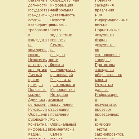
Вакантные
Общедоступная
Повестка
должности
информация
заседания
государственной
Контрольная
правления
гражданской
деятельность
РЭК
службы
Новости
Информационные
Квалификационные
комиссии
письма
требования
Часто
Нормативные
к
задаваемые
документы
кандидатам
вопросы
Формы
на
Ссылки
документов
замещение
на
на
вакант
ресурсы
установление
Независимая
сети
тарифов
антикоррупционная
Реестр
Протоколы
экспертиза
регулируемых
заседания
Личный
организаций
общественного
прием
Результаты
совета
граждан
деятельности
Открытые
Полезные
Мероприятия
данные
ссылки
Интервью
Информация
Административные
и
о
регламенты
выступления
результатах
Руководство
Заседания
проверок,
Обращение
правления
проведенных
руководителя
РЭК
в
Контактная
Официальный
комиссии
информация
комментарий
Тексты
Кадры,
СМИ о
законопроектов,