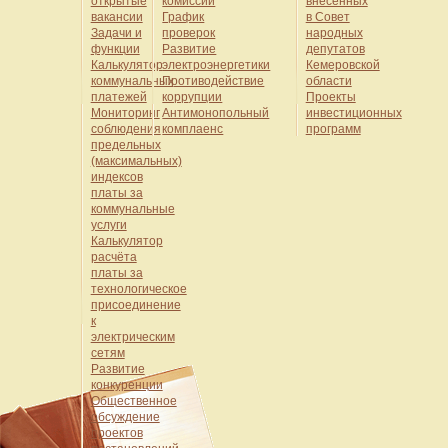
открытые
комиссии
внесенных
вакансии
График
в Совет
Задачи и
проверок
народных
функции
Развитие
депутатов
Калькулятор
электроэнергетики
Кемеровской
коммунальных
Противодействие
области
платежей
коррупции
Проекты
Мониторинг
Антимонопольный
инвестиционных
соблюдения
комплаенс
программ
предельных
(максимальных)
индексов
платы за
коммунальные
услуги
Калькулятор
расчёта
платы за
технологическое
присоединение
к
электрическим
сетям
Развитие
конкуренции
Общественное
обсуждение
проектов