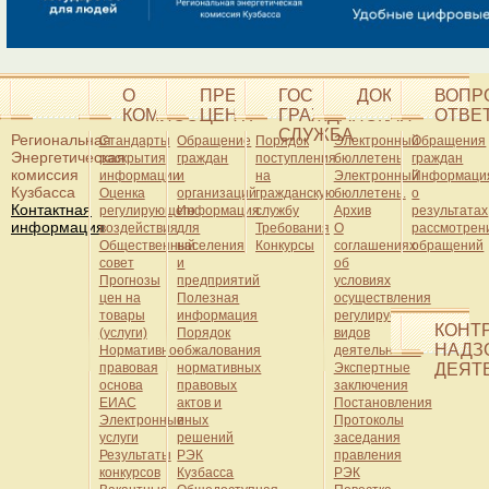
О
ПРЕСС-
ГОСУДАРСТВЕННАЯ
ДОКУМЕНТЫ
ВОПР
КОМИССИИ
ЦЕНТР
ГРАЖДАНСКАЯ
ОТВЕ
СЛУЖБА
Региональная
Стандарты
Обращение
Порядок
Электронный
Обращения
Энергетическая
раскрытия
граждан
поступления
бюллетень
граждан
комиссия
информации
и
на
Электронный
Информаци
Кузбасса
Оценка
организаций
гражданскую
бюллетень.
о
Контактная
регулирующего
Информация
службу
Архив
результатах
информация
воздействия
для
Требования
О
рассмотрен
Общественный
населения
Конкурсы
соглашениях
обращений
совет
и
об
Прогнозы
предприятий
условиях
цен на
Полезная
осуществления
товары
информация
регулируемых
КОНТ
(услуги)
Порядок
видов
НАДЗ
Нормативно-
обжалования
деятельности
правовая
нормативных
Экспертные
ДЕЯТ
основа
правовых
заключения
ЕИАС
актов и
Постановления
Электронные
иных
Протоколы
услуги
решений
заседания
Результаты
РЭК
правления
конкурсов
Кузбасса
РЭК