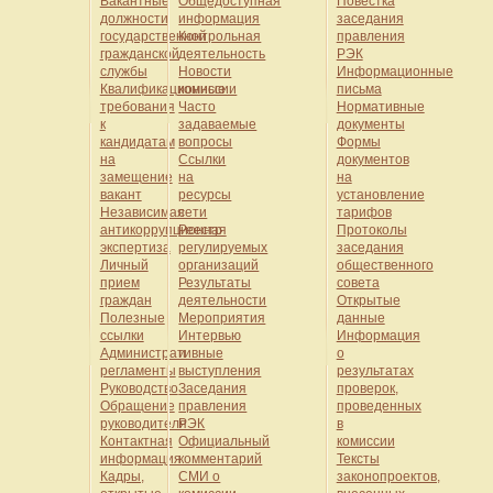
Вакантные
Общедоступная
Повестка
должности
информация
заседания
государственной
Контрольная
правления
гражданской
деятельность
РЭК
службы
Новости
Информационные
Квалификационные
комиссии
письма
требования
Часто
Нормативные
к
задаваемые
документы
кандидатам
вопросы
Формы
на
Ссылки
документов
замещение
на
на
вакант
ресурсы
установление
Независимая
сети
тарифов
антикоррупционная
Реестр
Протоколы
экспертиза
регулируемых
заседания
Личный
организаций
общественного
прием
Результаты
совета
граждан
деятельности
Открытые
Полезные
Мероприятия
данные
ссылки
Интервью
Информация
Административные
и
о
регламенты
выступления
результатах
Руководство
Заседания
проверок,
Обращение
правления
проведенных
руководителя
РЭК
в
Контактная
Официальный
комиссии
информация
комментарий
Тексты
Кадры,
СМИ о
законопроектов,