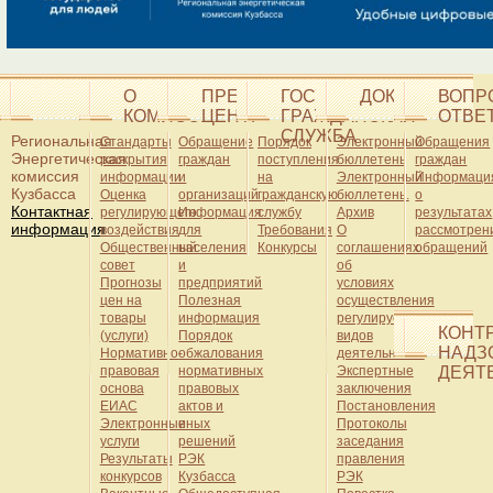
О
ПРЕСС-
ГОСУДАРСТВЕННАЯ
ДОКУМЕНТЫ
ВОПР
КОМИССИИ
ЦЕНТР
ГРАЖДАНСКАЯ
ОТВЕ
СЛУЖБА
Региональная
Стандарты
Обращение
Порядок
Электронный
Обращения
Энергетическая
раскрытия
граждан
поступления
бюллетень
граждан
комиссия
информации
и
на
Электронный
Информаци
Кузбасса
Оценка
организаций
гражданскую
бюллетень.
о
Контактная
регулирующего
Информация
службу
Архив
результатах
информация
воздействия
для
Требования
О
рассмотрен
Общественный
населения
Конкурсы
соглашениях
обращений
совет
и
об
Прогнозы
предприятий
условиях
цен на
Полезная
осуществления
товары
информация
регулируемых
КОНТ
(услуги)
Порядок
видов
НАДЗ
Нормативно-
обжалования
деятельности
правовая
нормативных
Экспертные
ДЕЯТ
основа
правовых
заключения
ЕИАС
актов и
Постановления
Электронные
иных
Протоколы
услуги
решений
заседания
Результаты
РЭК
правления
конкурсов
Кузбасса
РЭК