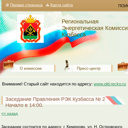
Первая страница
Карта сайта
ПОИ
Региональная
Энергетическая Комисси
Кузбасса
О комиссии
Пресс-центр
Внимание! Старый сайт находится по адресу:
www.old.recko.ru
Заседание Правления РЭК Кузбасса № 24.
Начало в 14:00.
<< назад
Заседание состоится по адресу: г. Кемерово, ул. Н. Островского,