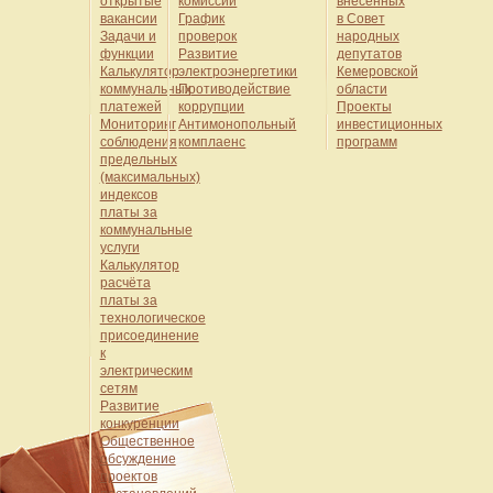
открытые
комиссии
внесенных
вакансии
График
в Совет
Задачи и
проверок
народных
функции
Развитие
депутатов
Калькулятор
электроэнергетики
Кемеровской
коммунальных
Противодействие
области
платежей
коррупции
Проекты
Мониторинг
Антимонопольный
инвестиционных
соблюдения
комплаенс
программ
предельных
(максимальных)
индексов
платы за
коммунальные
услуги
Калькулятор
расчёта
платы за
технологическое
присоединение
к
электрическим
сетям
Развитие
конкуренции
Общественное
обсуждение
проектов