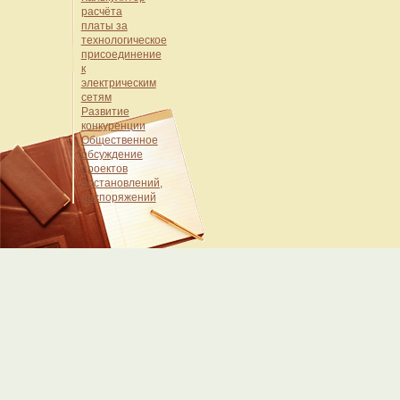
расчёта
платы за
технологическое
присоединение
к
электрическим
сетям
Развитие
конкуренции
Общественное
обсуждение
проектов
постановлений,
распоряжений