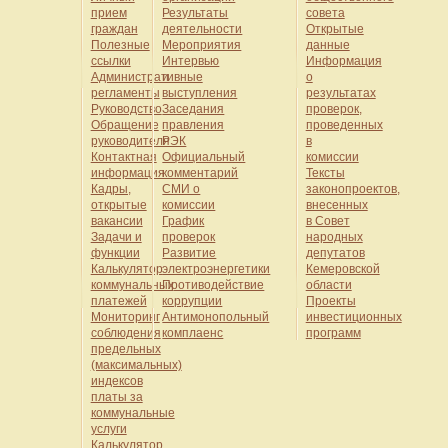
прием
Результаты
совета
граждан
деятельности
Открытые
Полезные
Мероприятия
данные
ссылки
Интервью
Информация
Административные
и
о
регламенты
выступления
результатах
Руководство
Заседания
проверок,
Обращение
правления
проведенных
руководителя
РЭК
в
Контактная
Официальный
комиссии
информация
комментарий
Тексты
Кадры,
СМИ о
законопроектов,
открытые
комиссии
внесенных
вакансии
График
в Совет
Задачи и
проверок
народных
функции
Развитие
депутатов
Калькулятор
электроэнергетики
Кемеровской
коммунальных
Противодействие
области
платежей
коррупции
Проекты
Мониторинг
Антимонопольный
инвестиционных
соблюдения
комплаенс
программ
предельных
(максимальных)
индексов
платы за
коммунальные
услуги
Калькулятор