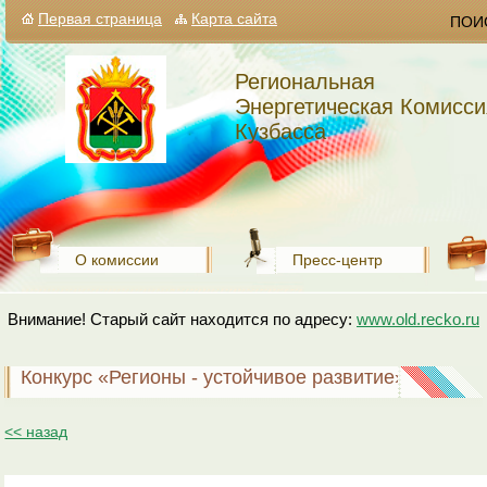
Первая страница
Карта сайта
ПОИ
Региональная
Энергетическая Комисси
Кузбасса
О комиссии
Пресс-центр
Внимание! Старый сайт находится по адресу:
www.old.recko.ru
Конкурс «Регионы - устойчивое развитие»
<< назад