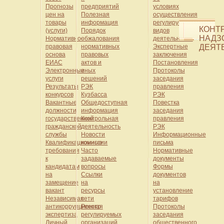
Прогнозы
предприятий
условиях
цен на
Полезная
осуществления
товары
информация
регулируемых
КОНТ
(услуги)
Порядок
видов
НАДЗ
Нормативно-
обжалования
деятельности
правовая
нормативных
Экспертные
ДЕЯТ
основа
правовых
заключения
ЕИАС
актов и
Постановления
Электронные
иных
Протоколы
услуги
решений
заседания
Результаты
РЭК
правления
конкурсов
Кузбасса
РЭК
Вакантные
Общедоступная
Повестка
должности
информация
заседания
государственной
Контрольная
правления
гражданской
деятельность
РЭК
службы
Новости
Информационные
Квалификационные
комиссии
письма
требования
Часто
Нормативные
к
задаваемые
документы
кандидатам
вопросы
Формы
на
Ссылки
документов
замещение
на
на
вакант
ресурсы
установление
Независимая
сети
тарифов
антикоррупционная
Реестр
Протоколы
экспертиза
регулируемых
заседания
Личный
организаций
общественного