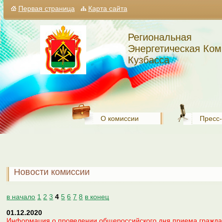
Первая страница
Карта сайта
Региональная
Энергетическая Ком
Кузбасса
О комиссии
Пресс
Новости комиссии
в начало
1
2
3
4
5
6
7
8
в конец
01.12.2020
Информация о проведении общероссийского дня приема граждан