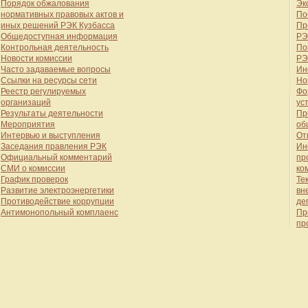
Порядок обжалования
Эк
нормативных правовых актов и
По
иных решений РЭК Кузбасса
Пр
Общедоступная информация
РЭ
Контрольная деятельность
По
Новости комиссии
РЭ
Часто задаваемые вопросы
Ин
Ссылки на ресурсы сети
Но
Реестр регулируемых
Фо
организаций
ус
Результаты деятельности
Пр
Мероприятия
об
Интервью и выступления
От
Заседания правления РЭК
Ин
Официальный комментарий
пр
СМИ о комиссии
ко
График проверок
Те
Развитие электроэнергетики
вн
Противодействие коррупции
де
Антимонопольный комплаенс
Пр
пр