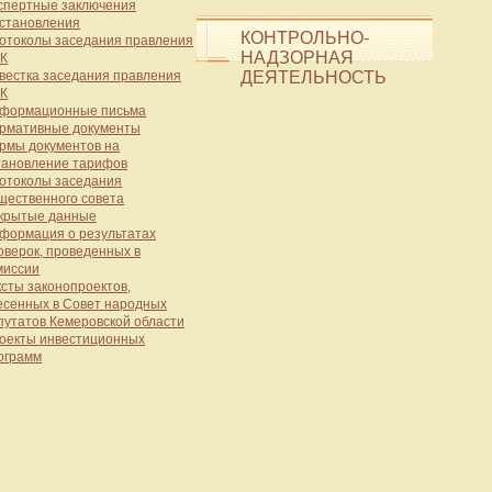
спертные заключения
становления
КОНТРОЛЬНО-
отоколы заседания правления
НАДЗОРНАЯ
К
вестка заседания правления
ДЕЯТЕЛЬНОСТЬ
К
формационные письма
рмативные документы
рмы документов на
тановление тарифов
отоколы заседания
щественного совета
крытые данные
формация о результатах
оверок, проведенных в
миссии
ксты законопроектов,
есенных в Совет народных
путатов Кемеровской области
оекты инвестиционных
ограмм