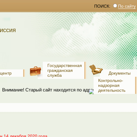
ПОИСК:
По сайту
иссия
Государственная
гражданская
-центр
Документы
служба
Контрольно-
надзорная
Внимание! Старый сайт находится по адресу:
www.old.recko.ru
деятельность
 14 декабря 2020 года