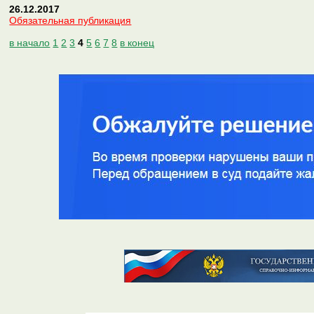
26.12.2017
Обязательная публикация
в начало
1
2
3
4
5
6
7
8
в конец