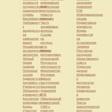
должности
информация
заседания
государственной
Контрольная
правления
гражданской
деятельность
РЭК
службы
Новости
Информационные
Квалификационные
комиссии
письма
требования
Часто
Нормативные
к
задаваемые
документы
кандидатам
вопросы
Формы
на
Ссылки
документов
замещение
на
на
вакант
ресурсы
установление
Независимая
сети
тарифов
антикоррупционная
Реестр
Протоколы
экспертиза
регулируемых
заседания
Личный
организаций
общественного
прием
Результаты
совета
граждан
деятельности
Открытые
Полезные
Мероприятия
данные
ссылки
Интервью
Информация
Административные
и
о
регламенты
выступления
результатах
Руководство
Заседания
проверок,
Обращение
правления
проведенных
руководителя
РЭК
в
Контактная
Официальный
комиссии
информация
комментарий
Тексты
Кадры,
СМИ о
законопроектов,
открытые
комиссии
внесенных