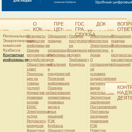
О
ПРЕСС-
ГОСУДАРСТВЕННАЯ
ДОКУМЕНТЫ
ВОПР
КОМИССИИ
ЦЕНТР
ГРАЖДАНСКАЯ
ОТВЕ
СЛУЖБА
Региональная
Стандарты
Обращение
Порядок
Электронный
Обращения
Энергетическая
раскрытия
граждан
поступления
бюллетень
граждан
комиссия
информации
и
на
Электронный
Информаци
Кузбасса
Оценка
организаций
гражданскую
бюллетень.
о
Контактная
регулирующего
Информация
службу
Архив
результатах
информация
воздействия
для
Требования
О
рассмотрен
Общественный
населения
Конкурсы
соглашениях
обращений
совет
и
об
Прогнозы
предприятий
условиях
цен на
Полезная
осуществления
товары
информация
регулируемых
КОНТ
(услуги)
Порядок
видов
НАДЗ
Нормативно-
обжалования
деятельности
правовая
нормативных
Экспертные
ДЕЯТ
основа
правовых
заключения
ЕИАС
актов и
Постановления
Электронные
иных
Протоколы
услуги
решений
заседания
Результаты
РЭК
правления
конкурсов
Кузбасса
РЭК
Вакантные
Общедоступная
Повестка