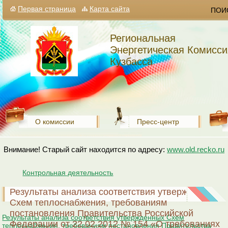
Первая страница
Карта сайта
ПОИ
Региональная
Энергетическая Комисси
Кузбасса
О комиссии
Пресс-центр
Внимание! Старый сайт находится по адресу:
www.old.recko.ru
Контрольная деятельность
Результаты анализа соответствия утвержденных
Схем теплоснабжения, требованиям
постановления Правительства Российской
Результаты анализа соответствия утвержденных Схем
Федерации от 22.02.2012 № 154 «О требованиях
теплоснабжения, требованиям постановления Правительства