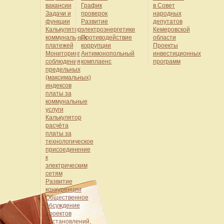
вакансии
График
в Совет
Задачи и
проверок
народных
функции
Развитие
депутатов
Калькулятор
электроэнергетики
Кемеровской
коммунальных
Противодействие
области
платежей
коррупции
Проекты
Мониторинг
Антимонопольный
инвестиционных
соблюдения
комплаенс
программ
предельных
(максимальных)
индексов
платы за
коммунальные
услуги
Калькулятор
расчёта
платы за
технологическое
присоединение
к
электрическим
сетям
Развитие
конкуренции
Общественное
обсуждение
проектов
постановлений,