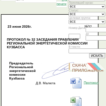
для
Принявший орган:
печати
Статус:
Целевая группа:
от
23 июня 2026г.
№32
Номер:
Дата:
до
ПРОТОКОЛ № 32 ЗАСЕДАНИЯ ПРАВЛЕНИЯ
РЕГИОНАЛЬНОЙ ЭНЕРГЕТИЧЕСКОЙ КОМИССИИ
КУЗБАССА
В тексте:
Председатель
СКАЧАТЬ
Региональной
ПРИЛОЖЕНИЯ
энергетической
комиссии
Кузбасса
Протокол
Д.В. Малюта