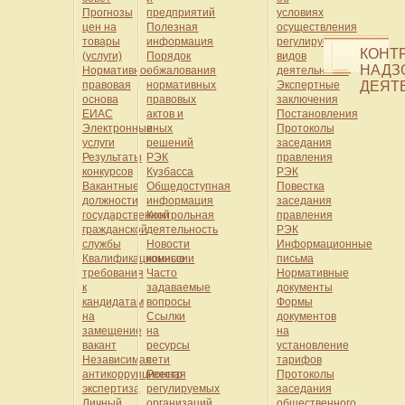
Прогнозы
предприятий
условиях
цен на
Полезная
осуществления
товары
информация
регулируемых
КОНТ
(услуги)
Порядок
видов
НАДЗ
Нормативно-
обжалования
деятельности
правовая
нормативных
Экспертные
ДЕЯТ
основа
правовых
заключения
ЕИАС
актов и
Постановления
Электронные
иных
Протоколы
услуги
решений
заседания
Результаты
РЭК
правления
конкурсов
Кузбасса
РЭК
Вакантные
Общедоступная
Повестка
должности
информация
заседания
государственной
Контрольная
правления
гражданской
деятельность
РЭК
службы
Новости
Информационные
Квалификационные
комиссии
письма
требования
Часто
Нормативные
к
задаваемые
документы
кандидатам
вопросы
Формы
на
Ссылки
документов
замещение
на
на
вакант
ресурсы
установление
Независимая
сети
тарифов
антикоррупционная
Реестр
Протоколы
экспертиза
регулируемых
заседания
Личный
организаций
общественного