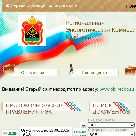
Первая страница
Карта сайта
ПОИ
Региональная
Энергетическая Комисси
Кузбасса
О комиссии
Пресс-центр
Внимание! Старый сайт находится по адресу:
www.old.recko.ru
ПРОТОКОЛЫ ЗАСЕДАНИЯ
ПОИСК
ПРАВЛЕНИЯ РЭК
ДОКУМЕНТОВ
Вид документа:
Сфера регулирования:
Опубликовано: 25.06.2026
версия
назад
16:48