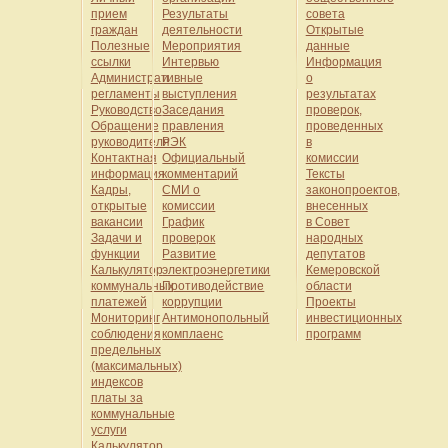
прием
Результаты
совета
граждан
деятельности
Открытые
Полезные
Мероприятия
данные
ссылки
Интервью
Информация
Административные
и
о
регламенты
выступления
результатах
Руководство
Заседания
проверок,
Обращение
правления
проведенных
руководителя
РЭК
в
Контактная
Официальный
комиссии
информация
комментарий
Тексты
Кадры,
СМИ о
законопроектов,
открытые
комиссии
внесенных
вакансии
График
в Совет
Задачи и
проверок
народных
функции
Развитие
депутатов
Калькулятор
электроэнергетики
Кемеровской
коммунальных
Противодействие
области
платежей
коррупции
Проекты
Мониторинг
Антимонопольный
инвестиционных
соблюдения
комплаенс
программ
предельных
(максимальных)
индексов
платы за
коммунальные
услуги
Калькулятор