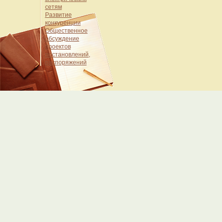
сетям
Развитие
конкуренции
Общественное
обсуждение
проектов
постановлений,
распоряжений