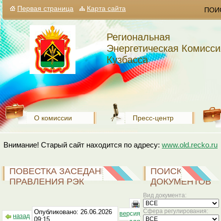
Первая страница
Карта сайта
ПОИ
Региональная
Энергетическая Комисси
Кузбасса
О комиссии
Пресс-центр
Внимание! Старый сайт находится по адресу:
www.old.recko.ru
ПОВЕСТКА ЗАСЕДАНИЯ
ПОИСК
ПРАВЛЕНИЯ РЭК
ДОКУМЕНТОВ
Вид документа:
Сфера регулирования:
Опубликовано: 26.06.2026
версия
назад
09:15