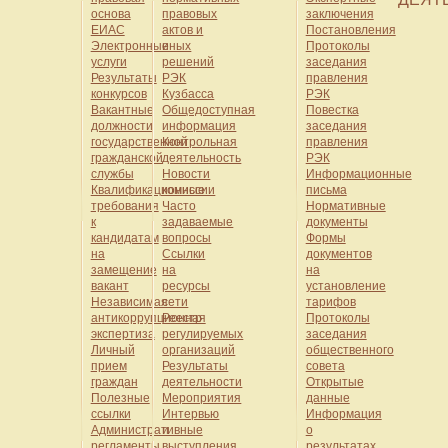
основа
правовых
заключения
ЕИАС
актов и
Постановления
Электронные
иных
Протоколы
услуги
решений
заседания
Результаты
РЭК
правления
конкурсов
Кузбасса
РЭК
Вакантные
Общедоступная
Повестка
должности
информация
заседания
государственной
Контрольная
правления
гражданской
деятельность
РЭК
службы
Новости
Информационные
Квалификационные
комиссии
письма
требования
Часто
Нормативные
к
задаваемые
документы
кандидатам
вопросы
Формы
на
Ссылки
документов
замещение
на
на
вакант
ресурсы
установление
Независимая
сети
тарифов
антикоррупционная
Реестр
Протоколы
экспертиза
регулируемых
заседания
Личный
организаций
общественного
прием
Результаты
совета
граждан
деятельности
Открытые
Полезные
Мероприятия
данные
ссылки
Интервью
Информация
Административные
и
о
регламенты
выступления
результатах