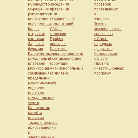
Руководство
Заседания
проверок,
Обращение
правления
проведенных
руководителя
РЭК
в
Контактная
Официальный
комиссии
информация
комментарий
Тексты
Кадры,
СМИ о
законопроектов,
открытые
комиссии
внесенных
вакансии
График
в Совет
Задачи и
проверок
народных
функции
Развитие
депутатов
Калькулятор
электроэнергетики
Кемеровской
коммунальных
Противодействие
области
платежей
коррупции
Проекты
Мониторинг
Антимонопольный
инвестиционных
соблюдения
комплаенс
программ
предельных
(максимальных)
индексов
платы за
коммунальные
услуги
Калькулятор
расчёта
платы за
технологическое
присоединение
к
электрическим